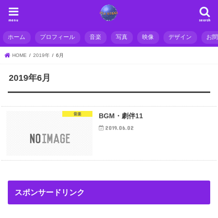
menu
search
ホーム
プロフィール
音楽
写真
映像
デザイン
お
HOME
2019年
6月
2019年6月
音楽
BGM・劇伴11
2019.06.02
スポンサードリンク