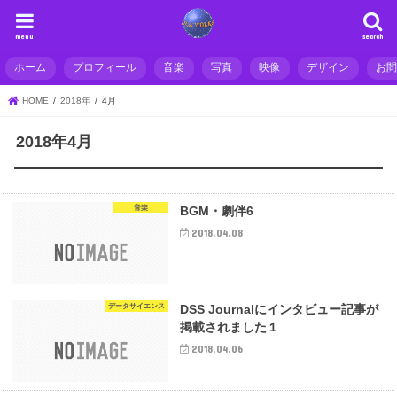
menu
search
ホーム
プロフィール
音楽
写真
映像
デザイン
お
HOME
2018年
4月
2018年4月
音楽
BGM・劇伴6
2018.04.08
データサイエンス
DSS Journalにインタビュー記事が
掲載されました１
2018.04.06