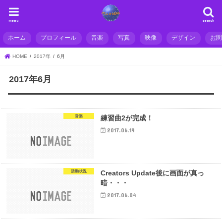
menu
search
ホーム
プロフィール
音楽
写真
映像
デザイン
お
HOME
2017年
6月
2017年6月
音楽
練習曲2が完成！
2017.06.19
活動状況
Creators Update後に画面が真っ
暗・・・
2017.06.04