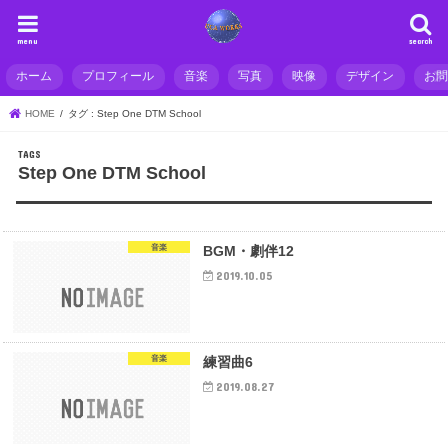
menu
search
ホーム
プロフィール
音楽
写真
映像
デザイン
お
HOME
タグ : Step One DTM School
Step One DTM School
音楽
BGM・劇伴12
2019.10.05
音楽
練習曲6
2019.08.27