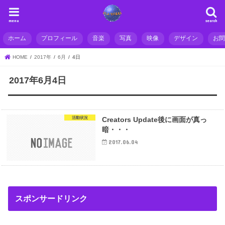
menu
search
ホーム
プロフィール
音楽
写真
映像
デザイン
お
HOME
2017年
6月
4日
2017年6月4日
活動状況
Creators Update後に画面が真っ
暗・・・
2017.06.04
スポンサードリンク