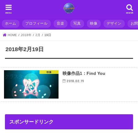
menu
search
ホーム
プロフィール
音楽
写真
映像
デザイン
お
HOME
2018年
2月
19日
2018年2月19日
映像
映像作品1：Find You
2018.02.19
スポンサードリンク