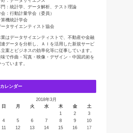
分野：データサイエンス
専門：統計学、データ解析、テスト理論
学会：行動計量学会（委員）
計算機統計学会
データサイエンティスト協会
本業はデータサイエンティストで、不動産や金融
関連データを分析し、ＡＩを活用した新規サービ
ス立案とビジネスの効率化等に従事しています。
趣味で作曲・写真・映像・デザイン・中国武術を
やっています。
カレンダー
2018年3月
日
月
火
水
木
金
土
1
2
3
4
5
6
7
8
9
10
11
12
13
14
15
16
17