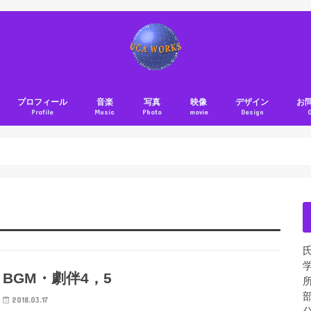
プロフィール
音楽
写真
映像
デザイン
お
Profile
Music
Photo
movie
Design
BGM・劇伴4，5
所
部
2018.03.17