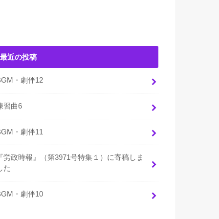
最近の投稿
BGM・劇伴12
練習曲6
BGM・劇伴11
『労政時報』（第3971号特集１）に寄稿しま
した
BGM・劇伴10